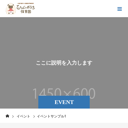
こ
こ
に
説
明
を
入
力
し
ま
す
。
EVENT
イベント
イベントサンプル1