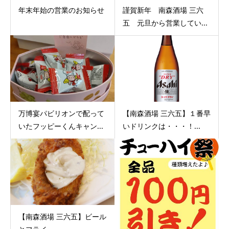
年末年始の営業のお知らせ
謹賀新年 南森酒場 三六
五 元旦から営業してい...
万博宴パビリオンで配って
【南森酒場 三六五】１番早
いたフッピーくんキャン...
いドリンクは・・・！...
【南森酒場 三六五】ビール