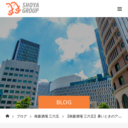
BLOG
ブログ
南森酒場 三六五
【南森酒場 三六五】暑いときのアテ！