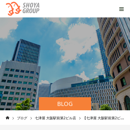
BLOG
ブログ
七津屋 大阪駅前第2ビル店
【七津屋 大阪駅前第2ビル店】アレンジ冷奴