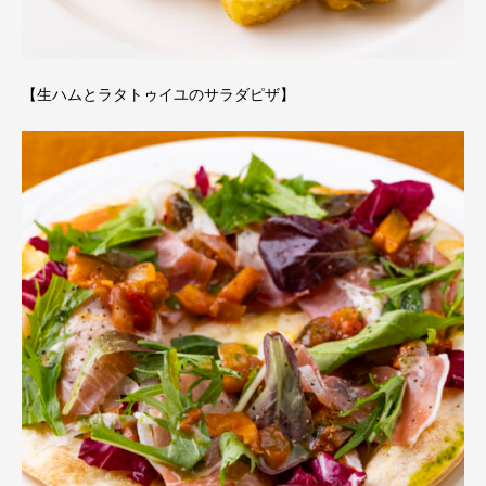
【生ハムとラタトゥイユのサラダピザ】