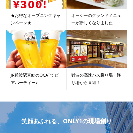
★お得なオープニングキャ
オーシーのグランドメニュ
ンペーン★
ーが新しくなりました
JR難波駅直結のOCATでビ
難波の高速バス乗り場・降
アパーティー♪
り場から直結！
笑顔あふれる、ONLY1の現場創り