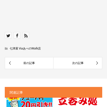
七津屋 ViaあべのWalk店
関連記事