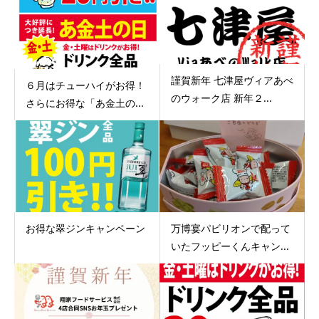
謹賀新年 七津屋ヴィアあべ
６月はチューハイがお得！
のウォーク店 新年２...
さらにお得な「あ金土の...
お得な翠ジンキャンペーン
万博宴パビリオンで配って
いたフッピーくんキャン...