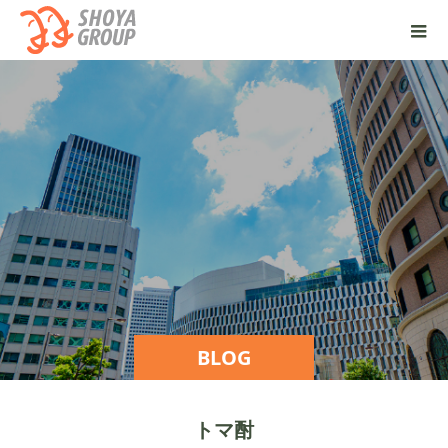
BLOG
トマ酎