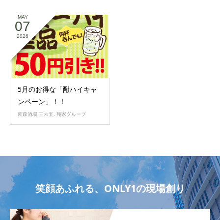
MAY
07
2026
5月のお得な「酎ハイキャ
ンペーン」！！
南森酒場 三六五
,
翔家グループ
笑顔あふれる、ONLY1の現場創り