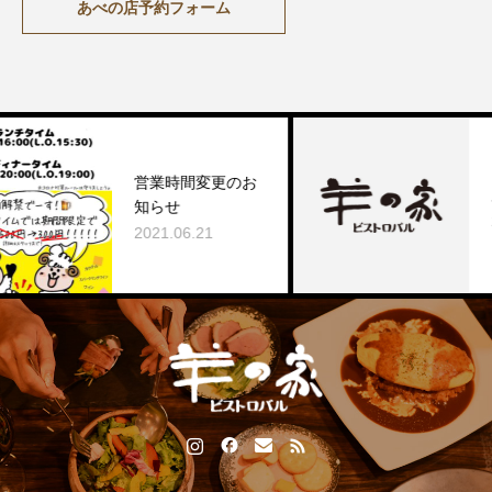
あべの店予約フォーム
営業時間変更のお
店
知らせ
20
2021.06.21