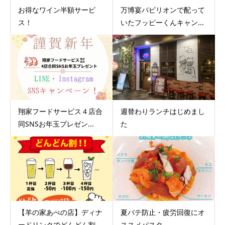
お得なワイン半額サービ
万博宴パビリオンで配って
ス！
いたフッピーくんキャン...
翔家フードサービス４店合
週替わりランチはじめまし
同SNSお年玉プレゼン...
た
【羊の家あべの店】ディナ
夏バテ防止・疲労回復にオ
ードリンクでどんどん割...
ススメパスタ