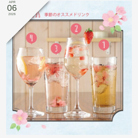
APR
06
2026