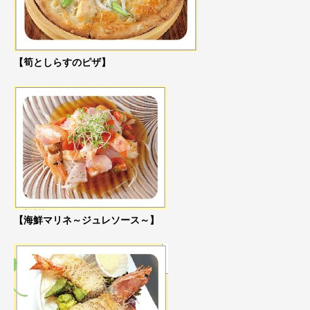
【筍としらすのピザ】
【海鮮マリネ～ジュレソース～】