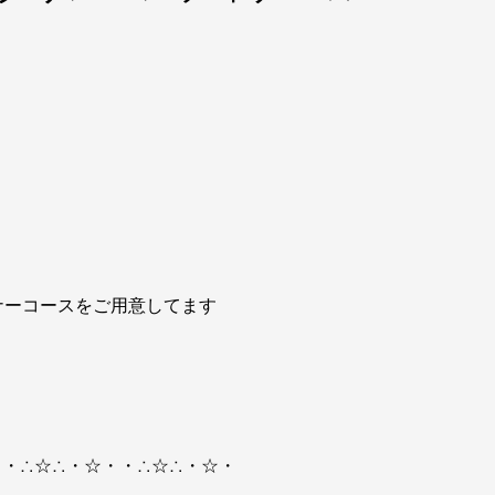
ナーコースをご用意してます
・・∴☆∴・☆・・∴☆∴・☆・