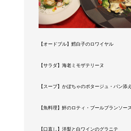
【オードブル】鱈白子のロワイヤル
【サラダ】海老ミモザテリーヌ
【スープ】かぼちゃのポタージュ・パン添
【魚料理】鮃のロティ・ブールブランソー
【口直し】洋梨と白ワインのグラニテ