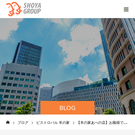
BLOG
ブログ
ビストロバル 羊の家
【羊の家あべの店】お蔭様で27周年です！