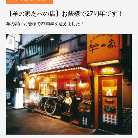
【羊の家あべの店】お蔭様で27周年です！
羊の家はお蔭様で27周年を迎えました！