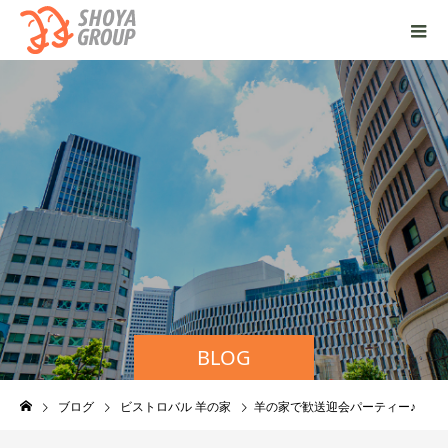
BLOG
ブログ
ビストロバル 羊の家
羊の家で歓送迎会パーティー♪